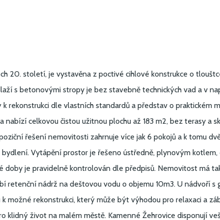
ech 20. století, je vystavěna z poctivé cihlové konstrukce o tlouš
aží s betonovými stropy je bez stavebně technických vad a v na
ý k rekonstrukci dle vlastních standardů a představ o praktické
 nabízí celkovou čistou užitnou plochu až 183 m2, bez terasy a s
poziční řešení nemovitosti zahrnuje více jak 6 pokojů a k tomu dv
ru k bydlení. Vytápění prostor je řešeno ústředně, plynovým kotlem
 doby je pravidelně kontrolován dle předpisů. Nemovitost má také
í retenční nádrž na deštovou vodu o objemu 10m3. U nádvoří s g
možné rekonstrukci, který může být výhodou pro relaxaci a zába
lní pro klidný život na malém městě. Kamenné Žehrovice disponují 