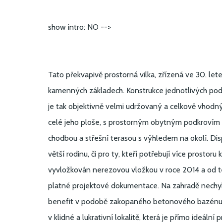
show intro: NO -->
Tato překvapivě prostorná vilka, zřízená ve 30. let
kamenných základech. Konstrukce jednotlivých podl
je tak objektivně velmi udržovaný a celkově vhodn
celé jeho ploše, s prostorným obytným podkrovím a
chodbou a střešní terasou s výhledem na okolí. Dis
větší rodinu, či pro ty, kteří potřebují více prosto
vyvložkován nerezovou vložkou v roce 2014 a od té
platné projektové dokumentace. Na zahradě nechyb
benefit v podobě zakopaného betonového bazénu k 
v klidné a lukrativní lokalitě, která je přímo ideá