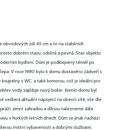
tce obvodových zdí 45 cm a to na stabilních
prosto dobrém stavu, odolná a pevná. Stav objektu
m moderním bydlení. Dům je podklepený téměř po
klepa. V roce 1980 bylo k domu dostavěno zádveří s
ě koupelny s WC, a také komorou, což je ideální pro
, ohřev vody zajišťuje nový boiler. Komín domu byl
 veškerá aktuální napojení na obecní sítě, vše dle
aráží, zimní zahradou a dílnou nalezneme dále
vu v horkých letních dnech. Dům se jinak nachází
veškerou místní vybaveností a dobrými službami.