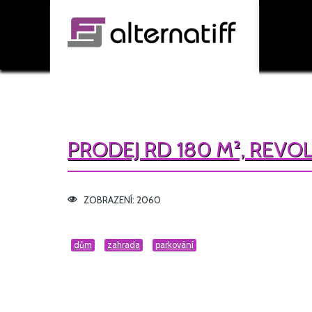
PRODEJ RD 180 M², REV
ZOBRAZENÍ: 2060
dům
zahrada
parkování