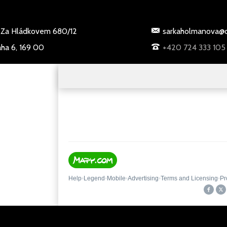
Za Hládkovem 680/12
sarkaholmanova@c
aha 6, 169 00
+420 724 333 105