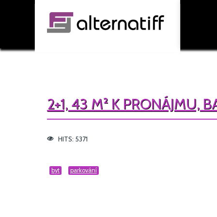
2+1, 43 M² K PRONÁJMU, 
HITS: 5371
byt
parkování