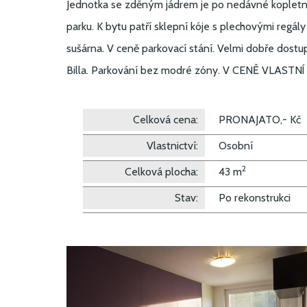
Jednotka se zděným jádrem je po nedávné kopletní 
parku. K bytu patří sklepní kóje s plechovými regály
sušárna. V ceně parkovací stání. Velmi dobře dost
Billa. Parkování bez modré zóny. V CENĚ VLAST
Celková cena:
PRONAJATO,- Kč
Vlastnictví:
Osobní
2
Celková plocha:
43 m
Stav:
Po rekonstrukci