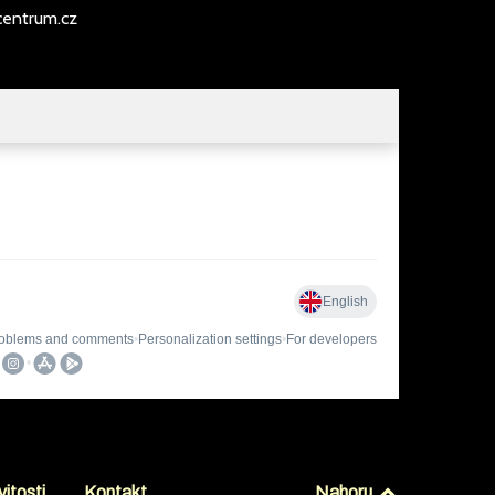
entrum.cz
itosti
Kontakt
Nahoru