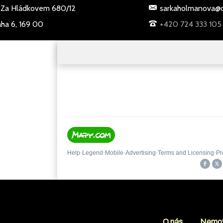
Za Hládkovem 680/12
sarkaholmanova@c
aha 6, 169 00
+420 724 333 105
O nás
Nemov