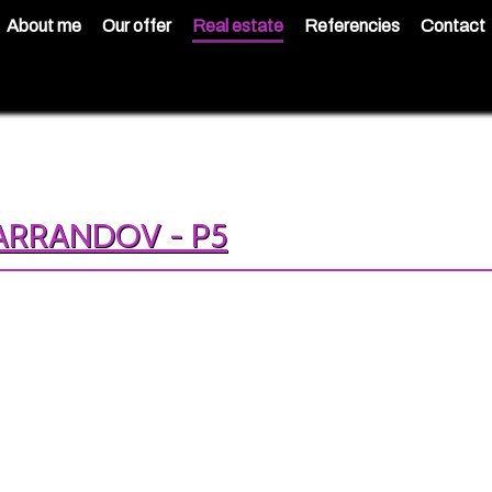
About me
Our offer
Real estate
Referencies
Contact
BARRANDOV - P5