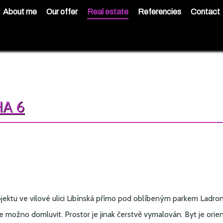
About me
Our offer
Real estate
Referencies
Contact
HA 6
ktu ve vilové ulici Libínská přímo pod oblíbeným parkem Ladronk
je možno domluvit. Prostor je jinak čerstvě vymalován. Byt je orie