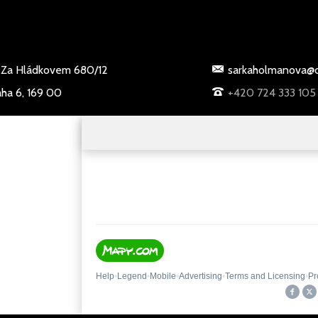
Za Hládkovem 680/12
sarkaholmanova@c
aha 6, 169 00
+420 724 333 105