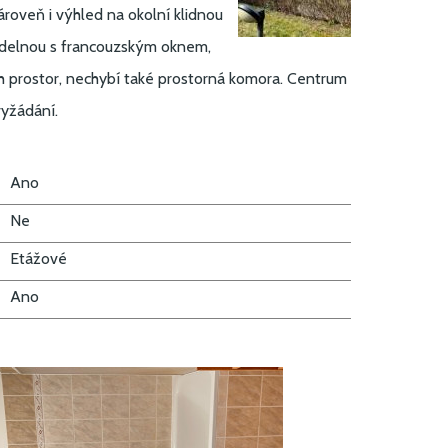
ároveň i výhled na okolní klidnou
 jídelnou s francouzským oknem,
ch prostor, nechybí také prostorná komora. Centrum
vyžádání.
Ano
Ne
Etážové
Ano