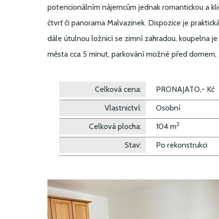
potencionálním nájemcům jednak romantickou a klidn
čtvrť či panorama Malvazinek. Dispozice je praktic
dále útulnou ložnicí se zimní zahradou, koupelna j
města cca 5 minut, parkování možné před domem, MH
Celková cena:
PRONAJATO,- Kč
Vlastnictví:
Osobní
2
Celková plocha:
104 m
Stav:
Po rekonstrukci