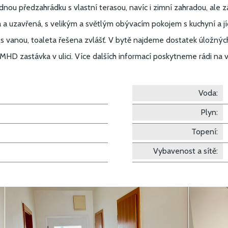
ou předzahrádku s vlastní terasou, navíc i zimní zahradou, ale z
ká a uzavřená, s velikým a světlým obývacím pokojem s kuchyní a
e s vanou, toaleta řešena zvlášť. V bytě najdeme dostatek úložný
D zastávka v ulici. Více dalších informací poskytneme rádi na 
Voda:
Plyn:
Topení:
Vybavenost a sítě: