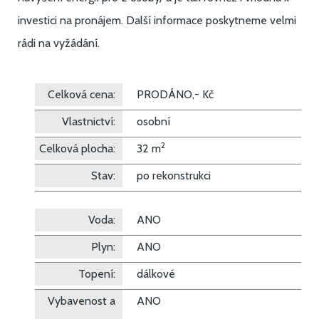
investici na pronájem. Další informace poskytneme velmi
rádi na vyžádání.
Celková cena:
PRODÁNO,- Kč
Vlastnictví:
osobní
2
Celková plocha:
32 m
Stav:
po rekonstrukci
Voda:
ANO
Plyn:
ANO
Topení:
dálkové
Vybavenost a
ANO