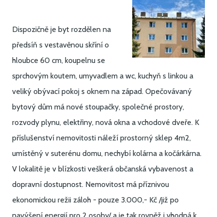
Dispozičně je byt rozdělen na
předsíň s vestavěnou skříní o
hloubce 60 cm, koupelnu se
sprchovým koutem, umyvadlem a wc, kuchyň s linkou a
veliký obývací pokoj s oknem na západ. Opečovávaný
bytový dům má nové stoupačky, společné prostory,
rozvody plynu, elektřiny, nová okna a vchodové dveře. K
příslušenství nemovitosti náleží prostorný sklep 4m2,
umístěný v suterénu domu, nechybí kolárna a kočárkárna.
V lokalitě je v blízkosti veškerá občanská vybavenost a
dopravní dostupnost. Nemovitost má příznivou
ekonomickou režii záloh - pouze 3.000,- Kč /již po
navýšení energií pro 2 osoby/ a je tak rovněž i vhodná k