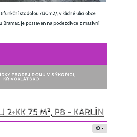
funkční stodolou /130m2/, v klidné ulici obce
u Bramac, je postaven na podezdívce z masívní
ÍDKY PRODEJ DOMU V SÝKOŘICI,
KŘIVOKLÁTSKO
2+KK 75 M², P8 - KARLÍN