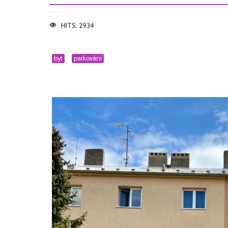
HITS: 2934
byt
parkování