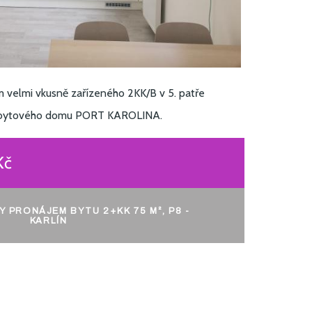
 velmi vkusně zařízeného 2KK/B v 5. patře
y bytového domu PORT KAROLINA.
Kč
Y PRONÁJEM BYTU 2+KK 75 M², P8 -
KARLÍN