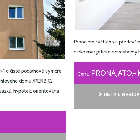
Pronájem světlého a především
nízkoenergetické novostavb
1+1 o čisté podlahové výměře
PRONAJATO,- 
Cena:
ihlového domu /PENB C/.
ávazků, hypoték, orientována
DETAIL NABÍDK