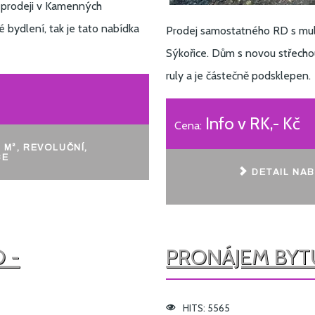
 prodeji v Kamenných
 bydlení, tak je tato nabídka
Prodej samostatného RD s multi
Sýkořice. Dům s novou střecho
ruly a je částečně podsklepen.
Info v RK,- Kč
Cena:
 M², REVOLUČNÍ,
CE
DETAIL NAB
 -
PRONÁJEM BYTU 
HITS: 5565