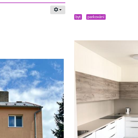
byt
parkování