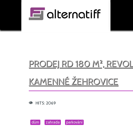
PRODEJ RD 180 M², REVO
KAMENNÉ ŽEHROVICE
HITS: 2069
dům
zahrada
parkování