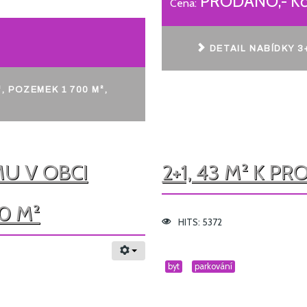
PRODÁNO,- K
Cena:
DETAIL NABÍDKY 3
, POZEMEK 1 700 M²,
U V OBCI
2+1, 43 M² K P
0 M²
HITS: 5372
byt
parkování