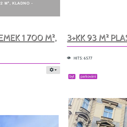
2 M², KLADNO -
EMEK 1 700 M²,
3+KK 93 M² PL
HITS: 6577
byt
parkování