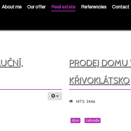
About me
Our offer
Real estate
Referencies
Contact
LUČNÍ,
PRODEJ DOMU V
KŘIVOKLÁTSKO
HITS: 3446
dům
zahrada